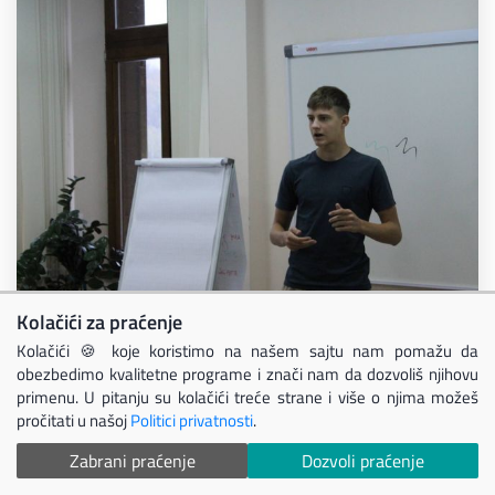
Kolačići za praćenje
Kolačići 🍪 koje koristimo na našem sajtu nam pomažu da
obezbedimo kvalitetne programe i znači nam da dozvoliš njihovu
primenu. U pitanju su kolačići treće strane i više o njima možeš
pročitati u našoj
Politici privatnosti
.
Zabrani praćenje
Dozvoli praćenje