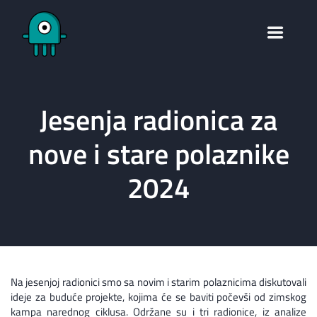
Jesenja radionica za
nove i stare polaznike
2024
Na jesenjoj radionici smo sa novim i starim polaznicima diskutovali
ideje za buduće projekte, kojima će se baviti počevši od zimskog
kampa narednog ciklusa. Održane su i tri radionice, iz analize