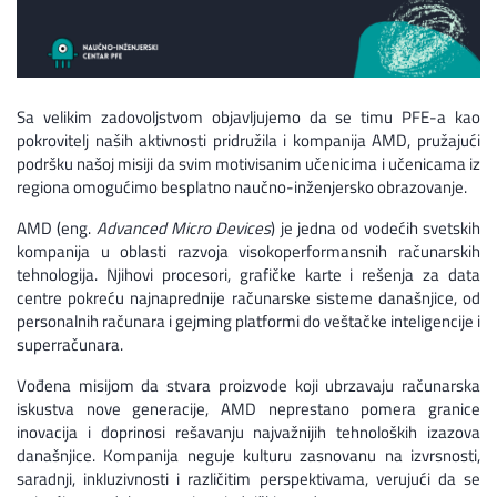
Sa velikim zadovoljstvom objavljujemo da se timu PFE-a kao
pokrovitelj naših aktivnosti pridružila i kompanija AMD, pružajući
podršku našoj misiji da svim motivisanim učenicima i učenicama iz
regiona omogućimo besplatno naučno-inženjersko obrazovanje.
AMD (eng.
Advanced Micro Devices
) je jedna od vodećih svetskih
kompanija u oblasti razvoja visokoperformansnih računarskih
tehnologija. Njihovi procesori, grafičke karte i rešenja za data
centre pokreću najnaprednije računarske sisteme današnjice, od
personalnih računara i gejming platformi do veštačke inteligencije i
superračunara.
Vođena misijom da stvara proizvode koji ubrzavaju računarska
iskustva nove generacije, AMD neprestano pomera granice
inovacija i doprinosi rešavanju najvažnijih tehnoloških izazova
današnjice. Kompanija neguje kulturu zasnovanu na izvrsnosti,
saradnji, inkluzivnosti i različitim perspektivama, verujući da se