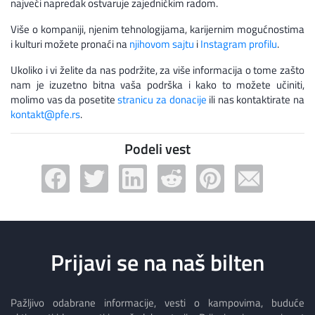
najveći napredak ostvaruje zajedničkim radom.
Više o kompaniji, njenim tehnologijama, karijernim mogućnostima
i kulturi možete pronaći na
njihovom sajtu
i
Instagram profilu
.
Ukoliko i vi želite da nas podržite, za više informacija o tome zašto
nam je izuzetno bitna vaša podrška i kako to možete učiniti,
molimo vas da posetite
stranicu za donacije
ili nas kontaktirate na
kontakt@pfe.rs
.
Podeli vest
Prijavi se na naš bilten
Pažljivo odabrane informacije, vesti o kampovima, buduće